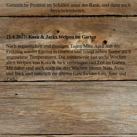
Gemütliche Position im Schatten unter der Bank, und dann noch
Streicheleinheiten,
was will man mehr. Damit verabschieden wir uns. Bis bald :-).
21.4.2017: Kora & Jacks Welpen im Garten
Nach regnerischen und frostigen Tagen Mitte April hält der
Frühling wieder Einzug in Oberrot und bringt neben Sonne auch
angenehme Temperaturen. Die mittlerweile fast sechs Wochen
alten Welpen von Kora & Jack verbringen viel Zeit im Garten.
Mit dabei sind auch noch die drei Wochen älteren Nala, Nola
und Nick und natürlich die älteren Geschwister Leo, Juno und
Zadi.
IMG_6514
IMG_6515
IMG_6520
IMG_6530