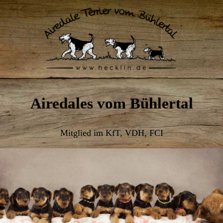
Airedales vom Bühlertal
Mitglied im KfT, VDH, FCI