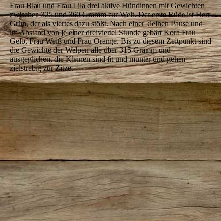
Frau Blau und Frau Lila drei aktive Hündinnen mit Gewichten
zwischen 325 und 360 Gramm zur Welt. Der erste Rüde ist Herr
Grün, der als viertes dazu stößt. Nach einer kleinen Pause und
im Abstand von je einer dreiviertel Stunde gebärt Kora Frau
Gelb, Frau Weiß und Frau Orange. Bis zu diesem Zeitpunkt sind
die Gewichte der Welpen alle über 315 Gramm und
ausgeglichen, die Kleinen sind fit und munter und gehen
zielstrebig zur Zitze.