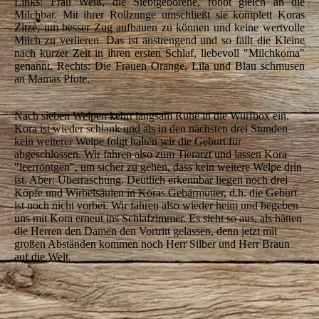
Links: Frau Weiß, die Siebtgeborene, robbt gleich an die
Milchbar. Mit ihrer Rollzunge umschließt sie komplett Koras
Zitze, um besser Zug aufbauen zu können und keine wertvolle
Milch zu verlieren. D
as ist anstrengend und so fällt die Kleine
nach kurzer Zeit in
ihren ersten Schlaf, liebevoll "Milchkoma"
genannt. Rechts: Die Frauen Orange, Lila und Blau schmusen
an Mamas Pfote.
Nach sieben Welpen kehrt langsam Ruhe in die Wurfbox ein.
Kora ist wieder schlank und als in den nächsten drei Stunden
kein weiterer Welpe folgt halten wir die Geburt für
abgeschlossen. Wir fahren also zum Tierarzt und lassen Kora
"leerröntgen", um sicher zu gehen, dass kein weitere Welpe drin
ist. Aber: Überraschung. Deutlich erkennbar liegen noch drei
Köpfe und Wirbelsäulen in Koras Gebärmutter, d.h. die Geburt
ist noch nicht vorbei. Wir fahren also wieder heim und begeben
uns mit Kora erneut ins Schlafzimmer. Es sieht so aus, als hätten
die Herren den Damen den Vortritt gelassen, denn jetzt mit
großen Abständen kommen noch Herr Silber und Herr Braun
auf die Welt.