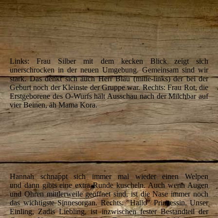
IMG_6287
IMG_6298
IMG_6299
Links: Frau Silber mit dem kecken Blick zeigt sich
unerschrocken in der neuen Umgebung. Gemeinsam sind wir
stark. Das denkt sich auch Herr Blau (mitte-links) der bei der
Geburt noch der Kleinste der Gruppe war. Rechts: Frau Rot, die
Erstgeborene des O-Wurfs hält Ausschau nach der Milchbar auf
vier Beinen, äh Mama Kora.
IMG_6303
IMG_6304
IMG_6306
Hannah schnappt sich immer mal wieder einen Welpen
und dann gibts eine extra Runde kuscheln. Auch wenn Augen
und Ohren mittlerweile geöffnet sind, ist die Nase immer noch
das wichtigste Sinnesorgan. Rechts: "Hallo" Prinzessin. Unser
Einling, Zadis Liebling, ist inzwischen fester Bestandteil der