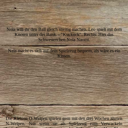
IMG_6692
IMG_6810
IMG_6822
Nola will ihr den Ball gleich streitig machen. Leo spielt mit dem
Knoten unter der Bank. - "Kuckuck". Rechts: Hier das
Schwesterchen Nola Naomi.
Nala macht es sich auf dem Spielzeug bequem, als wäre es ein
Kissen.
IMG_6855
IMG_6876
IMG_6880
IMG_6886
IMG_6888
Die Kleinen O-Welpen spielen gern mit den drei Wochen älteren
N-Welpen. Nur wenn sie als Spielzeug zum Verwackeln