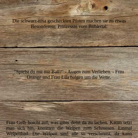
IMG_6914
IMG_6945
Die schwarz-rosa gescheckten Pfoten machen sie zu etwas
Besonderem: Prinzessin vom Bühlertal.
IMG_6927
IMG_6934
IMG_6940
"Spielst du mit mir Ball?" - Augen zum Verlieben. - Frau
Orange und Frau Lila balgen um die Wette.
IMG_7007
IMG_7014
IMG_7017
Frau Gelb horcht auf, was gibts denn da zu lachen. Kaum setzt
man sich hin, kommen die Welpen zum Schmusen. Einmal
Welpenbad. Die Welpen sind alle so verschmust, da kann