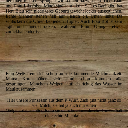
herhalten müssen, springen wir schnell dazwischen. Herr Blau
und Frau Lila (oben Mitte) sind sehr aktiv. Seit es Barf gibt, hat
Herr Blau sein niedrigeres Geburtsgewicht locker ausgeglichen.
Echte Männer stehen halt auf Fleisch :-). Unten links: Da
schlackern die Ohren bei jedem Hüpfer. Auch Frau Rot ist sehr
agil und unerschrocken, während Frau Orange etwas
zurückhaltender ist.
IMG_6892
IMG_6899
IMG_6906
Frau Weiß freut sich schon auf die kommende Milchmahlzeit.
Mama Kora nähert sich. Und schon kommen alle
gesprungen. Manchem Welpen läuft da richtig das Wasser im
Maul zusammen.
Hier unsere Prinzessin aus dem P-Wurf. Zadi gibt nicht ganz so
viel Milch, sie hat ja auch nur einen
Welpen, daher füttert Kora sie manchmal mit durch. Kora ist halt
eine echte Milchkuh.