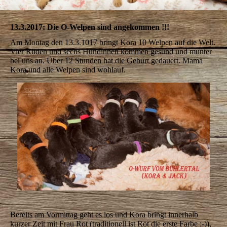
13.3.2017: Die O-Welpen sind angekommen !!!
Am Montag den 13.3.1017 bringt Kora 10 Welpen auf die Welt.
Vier Rüden und sechs Hündinnen kommen gesund und munter
bei uns an. Über 12 Stunden hat die Geburt gedauert. Mama
Kora und alle Welpen sind wohlauf.
Bereits am Vormittag geht es los und Kora bringt innerhalb
kurzer Zeit mit Frau Rot (traditionell ist Rot die erste Farbe :-)),