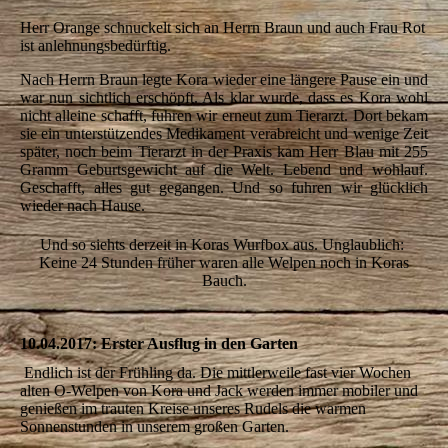
IMG_5705
Herr Orange schnuckelt sich an Herrn Braun und auch Frau Rot
ist anlehnungsbedürftig.
Nach Herrn Braun legte Kora wieder eine längere Pause ein und
war nun sichtlich erschöpft. Als klar wurde, dass es Kora wohl
nicht alleine schafft, fuhren wir erneut zum Tierarzt. Dort bekam
sie ein unterstützendes Medikament verabreicht und wenige Zeit
später, noch beim Tierarzt in der Praxis kam Herr Blau mit 255
Gramm Geburtsgewicht auf die Welt. Lebend und wohlauf.
Geschafft, alles gut gegangen. Und so fuhren wir glücklich
wieder nach Hause.
Und so siehts derzeit in Koras Wurfbox aus. Unglaublich:
Keine 24 Stunden früher waren alle Welpen noch in Koras
Bauch.
10.04.2017: Erster Ausflug in den Garten
Endlich ist der Frühling da. Die mittlerweile fast vier Wochen
alten O-Welpen von Kora und Jack werden immer mobiler und
genießen im trauten Kreise unseres Rudels die warmen
Sonnenstunden in unserem großen Garten.