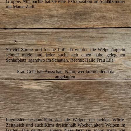
Gruppe. Nur nachts hat sie eine Extraposition im Schlafzimmer
mit Mama Zadi.
IMG_6308
IMG_6309
IMG_6310
So viel Sonne und frische Luft, da werden die Welpenäuglein
schnell müde und jeder sucht sich einen nahe gelegenen
Schlafplatz irgendwo im Schatten. Rechts: Hallo Frau Lila.
Frau Gelb hält Ausschau. Nanu, wer kommt denn da
angelaufen.
IMG_6321
IMG_6322
IMG_6327
Interessiert beschnüffeln sich die Welpen der beiden Würfe.
Zeitgleich sind auch Kims dreieinhalb Wochen ältere Welpen im
Garten. Die deutlich längere Nase lässt sie schon mehr wie