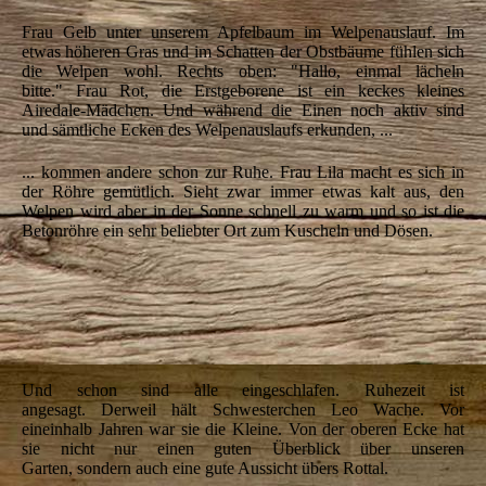
IMG_6548
Frau Gelb unter unserem Apfelbaum im Welpenauslauf. Im
etwas höheren Gras und im Schatten der Obstbäume fühlen sich
die Welpen wohl. Rechts oben: "Hallo, einmal lächeln
bitte." Frau Rot, die Erstgeborene ist ein keckes kleines
Airedale-Mädchen. Und während die Einen noch aktiv sind
und sämtliche Ecken des Welpenauslaufs erkunden, ...
... kommen andere schon zur Ruhe. Frau Lila macht es sich in
der Röhre gemütlich. Sieht zwar immer etwas kalt aus, den
Welpen wird aber in der Sonne schnell zu warm und so ist die
Betonröhre ein sehr beliebter Ort zum Kuscheln und Dösen.
IMG_6562
IMG_6565
IMG_6567
Und schon sind alle eingeschlafen. Ruhezeit ist
angesagt. Derweil hält Schwesterchen Leo Wache. Vor
eineinhalb Jahren war sie die Kleine. Von der oberen Ecke hat
sie nicht nur einen guten Überblick über unseren
Garten, sondern auch eine gute Aussicht übers Rottal.