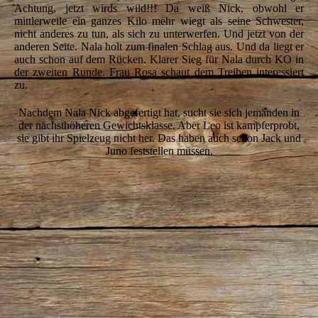
Achtung, jetzt wirds wild!!! Da weiß Nick, obwohl er
mittlerweile ein ganzes Kilo mehr wiegt als seine Schwester,
nicht anderes zu tun, als sich zu unterwerfen. Und jetzt von der
anderen Seite. Nala holt zum finalen Schlag aus. Und da liegt er
auch schon auf dem Rücken. Klarer Sieg für Nala durch KO in
der zweiten Runde. Frau Rosa schaut dem Treiben interessiert
zu.
Nachdem Nala Nick abgefertigt hat, sucht sie sich jemanden in
der nächsthöheren Gewichtsklasse. Aber Leo ist kampferprobt,
sie gibt ihr Spielzeug nicht her. Das haben auch schon Jack und
Juno feststellen müssen.