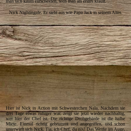
man sich kaum entscheiden, wen man als erstes krault.
Nick Nightingale. Er sieht aus wie Papa Jack in seinem Alter.
IMG_7043
IMG_7046
IMG_7048
IMG_7060
IMG_7062
IMG_7068
IMG_7070
IMG_7077
Hier ist Nick in Action mit Schwesterchen Nala. Nachdem sie
drei Tage etwas ruhiger war, zeigt sie jetzt wieder nachhaltig,
wer hier der Chef ist. Die richtige Drohgebärde ist die halbe
Miete. Einmal richtig gebrummt und angegriffen, und schon
unterwirft sich Nick. Tja, ich Chef, du nix! Das Weiße im Auge,