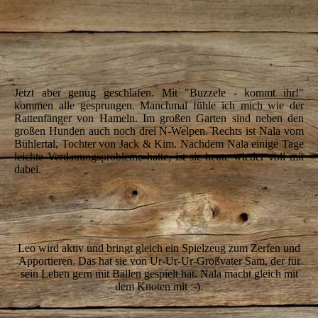
IMG_6830
IMG_6577
IMG_6648
Jetzt aber genug geschlafen. Mit "Buzzele - kommt ihr!"
kommen alle gesprungen. Manchmal fühle ich mich wie der
Rattenfänger von Hameln. Im großen Garten sind neben den
großen Hunden auch noch drei N-Welpen. Rechts ist Nala vom
Bühlertal, Tochter von Jack & Kim. Nachdem Nala einige Tage
leichte Verdauungsprobleme hatte, ist sie heute wieder voll mit
dabei.
IMG_6593
IMG_6814
Leo wird aktiv und bringt gleich ein Spielzeug zum Zerfen und
Apportieren. Das hat sie von Ur-Ur-Ur-Großvater Sam, der für
sein Leben gern mit Bällen gespielt hat. Nala macht gleich mit
dem Knoten mit :-).