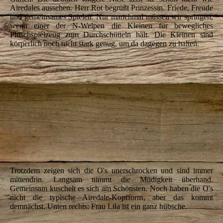
Airedales aussehen. Herr Rot begrüßt Prinzessin. Friede, Freude
und gemeinsames Spielen. Nur manchmal müssen wir springen,
wenn einer der N-Welpen die Kleinen für bewegliches
Plüschspielzeug zum Durchschütteln hält. Die Kleinen sind
körperlich noch nicht stark genug, um da dagegen zu halten.
IMG_6331
IMG_6335_1
IMG_6337
IMG_6341
IMG_6342
IMG_6344
Trotzdem zeigen sich die O's unerschrocken und sind immer
mittendrin. Langsam nimmt die Müdigkeit überhand.
Gemeinsam kuschelt es sich am Schönsten. Noch haben die O's
nicht die typische Airedale-Kopfform, aber das kommt
demnächst. Unten rechts: Frau Lila ist ein ganz hübsche.