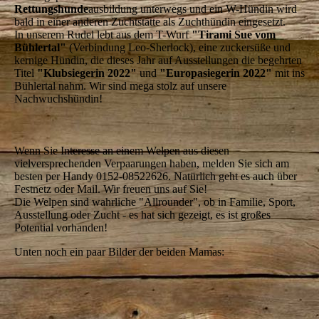
Rettungshunde
ausbildung unterwegs und ein W-Hündin wird
bald in einer anderen Zuchtstätte als Zuchthündin eingesetzt.
In unserem Rudel lebt aus dem T-Wurf
"Tirami Sue vom
Bühlertal"
(Verbindung Leo-Sherlock), eine zuckersüße und
kernige Hündin, die dieses Jahr auf Ausstellungen die begehrten
Titel
"Klubsiegerin 2022"
und
"Europasiegerin 2022"
mit ins
Bühlertal nahm. Wir sind mega stolz auf unsere
Nachwuchshündin!
Wenn Sie Interesse an einem Welpen aus diesen
vielversprechenden Verpaarungen haben, melden Sie sich am
besten per Handy 0152-08522626. Natürlich geht es auch über
Festnetz oder Mail. Wir freuen uns auf Sie!
Die Welpen sind wahrliche "Allrounder", ob in Familie, Sport,
Ausstellung oder Zucht - es hat sich gezeigt, es ist großes
Potential vorhanden!
Unten noch ein paar Bilder der beiden Mamas: