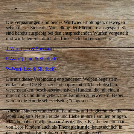
Juno Ultraschall
Die Verpaarungen sind beides Wurfwiederholungen, deswegen
sei an dieser Stelle die Vorstellung der Elterntiere ausgespart. Sie
sind bereits ausgiebig bei den entsprechenden Würfen vorgestellt
und wir bitten Sie, durch die Links sich dort einzulesen:
T-Wurf (Leo & Sherlock)
U-Wurf ( Juno & Sherlock)
W-Wurf (Leo & Sherlock)
Die aus dieser Verbindung entstandenen Welpen begeistern
einfach alle. Die Besitzer sind happy mit solchen hübschen,
wesensstarken, beschützerintensiven Hunden, die mit einem
durch dick und dünn gehen, ihre Familien zu erweitern. Dabei
werden die Hunde sehr vielseitig "eingesetzt":
Allesamt sind es wunderbare Familien- und Begleithunde, die
jeden Tag aufs Neue Freude und Liebe in ihre Familien bringen.
Manche haben noch ein paar Zusatzjobs, z.B. arbeiten ein paar
von Leos Kindern auch als
Therapiehunde
, hauptsächlich in
der Logopädie. Ein Sohn von Juno ist in intensiver