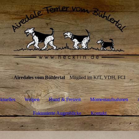
Airedales vom Bühlertal
Mitglied im KfT, VDH, FCI
ktuelles
Welpen
Hund & Freizeit
Momentaufnahmen
Fokussierte Augenblicke
Kontakt