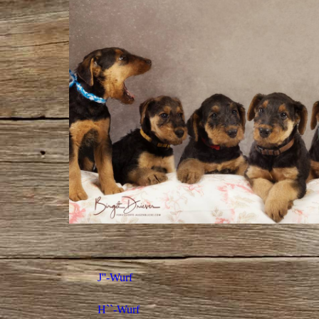
J''-Wurf
H``-Wurf