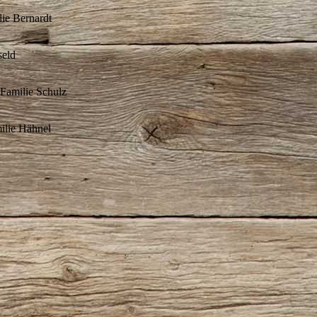
ie Bernardt
seld
 Familie Schulz
ilie Hähnel