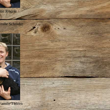
lie Rögele
milie Schröder
Familie Fuhren