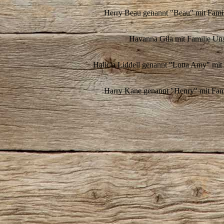
Herry Beau genannt "Beau" mit Famil
Havanna Gila mit Familie Un
Halicia Liddell genannt "Lotta Amy" mit
Harry Kane genannt "Henry" mit Fam