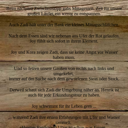
Beim nächsten Zwischenstopp gabs Mittagessen. Zeit für unsere
großen Läufer, ein wenig zu entspannen.
Auch Zadi hält unter der Bank ein kleines Mittagsschläfchen.
Nach dem Essen sind wir nebenan ans Ufer der Rot gelaufen.
Joy fühlt sich sofort in ihrem Element.
Joy und Kora zeigen Zadi, dass sie keine Angst vor Wasser
haben muss.
Und so fetzen unsere Großen von rechts nach links und
umgekehrt,
immer auf der Suche nach dem geworfenen Stein oder Stock.
Derweil schaut sich Zadi die Umgebung näher an. Henrik ist
auch für jede Erkundungstour zu haben.
Joy schwimmt für ihr Leben gern ...
... während Zadi ihre ersten Erfahrungen mit Ufer und Wasser
sammelt.
Hmmm Sandstrand ! Das ist schon was Feines.