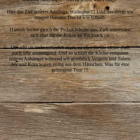
Hier das Ziel unseres Ausflugs. Wahnsinn !!! Und das direkt vor
unserer Haustür. Das ist wie Urlaub.
Hannah breitet gleich die Picknickdecke aus. Zadi interessiert
sich eher für die Kekse im Rucksack :-).
Obwohl sie nicht mitlaufen muss, ist alles für die kleine Zadi
noch sehr anstrengend. Und so schläft die Kleine entspannt
unterm Anhänger während wir gemütlich Vespern und Toben.
Joy und Kora waren völlig aus dem Häuschen. Was für eine
gelungene Tour !!!