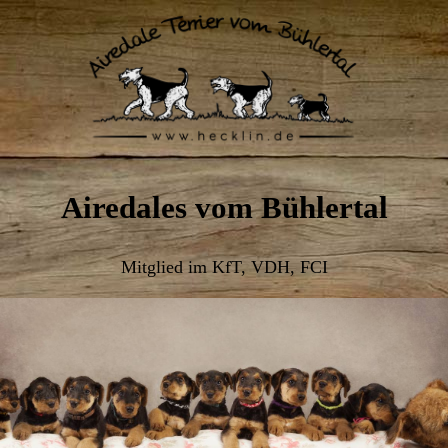
Airedales vom Bühlertal
Mitglied im KfT, VDH, FCI