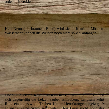
ordentlich verklebt.
IMG_5639
IMG_5640
Herr Neon (mit braunem Band) wird sichtlich müde.
Mit dem
Wassernapf können die Welpen noch nicht so viel anfangen.
IMG_5644
IMG_5647
IMG_5650
IMG_5653
IMG_5654_1
IMG_5655
Oben: Die letzten Reste darf Kim fressen,
während die Welpen
sich gegenseitig die Lefzen sauber schlabbern.
Langsam kehrt
Ruhe ein in das wilde Treiben. Unten:
Herr Orange genießt ganz
entspannt seine Schmuseeinheiten.
Herr Grün sucht noch das