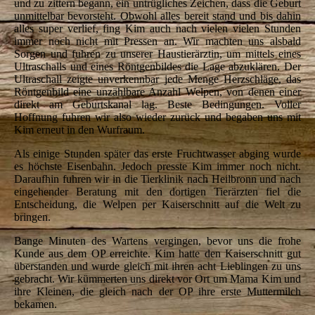
und zu zittern begann, ein untrügliches Zeichen, dass die Geburt
unmittelbar bevorsteht. Obwohl alles bereit stand und bis dahin
alles super verlief, fing Kim auch nach vielen vielen Stunden
immer noch nicht mit Pressen an. Wir machten uns alsbald
Sorgen und fuhren zu unserer Haustierärztin, um mittels eines
Ultraschalls und eines Röntgenbildes die Lage abzuklären. Der
Ultraschall zeigte unverkennbar jede Menge Herzschläge, das
Röntgenbild eine unzählbare Anzahl Welpen, von denen einer
direkt am Geburtskanal lag. Beste Bedingungen. Voller
Hoffnung fuhren wir also wieder zurück und begaben uns mit
Kim erneut in den Wurfraum.
Als einige Stunden später das erste Fruchtwasser abging wurde
es höchste Eisenbahn. Jedoch presste Kim immer noch nicht.
Daraufhin fuhren wir in die Tierklinik nach Heilbronn und nach
eingehender Beratung mit den dortigen Tierärzten fiel die
Entscheidung, die Welpen per Kaiserschnitt auf die Welt zu
bringen.
Bange Minuten des Wartens vergingen, bevor uns die frohe
Kunde aus dem OP erreichte. Kim hatte den Kaiserschnitt gut
überstanden und wurde gleich mit ihren acht Lieblingen zu uns
gebracht. Wir kümmerten uns direkt vor Ort um Mama Kim und
ihre Kleinen, die gleich nach der OP ihre erste Muttermilch
bekamen.