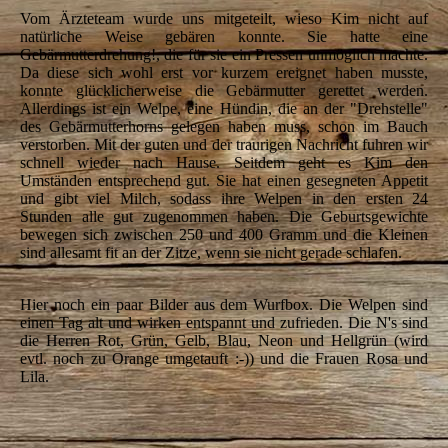
Vom Ärzteteam wurde uns mitgeteilt, wieso Kim nicht auf
natürliche Weise gebären konnte. Sie hatte eine
Gebärmutterdrehung!, die für sie ein Pressen unmöglich machte.
Da diese sich wohl erst vor kurzem ereignet haben musste,
konnte glücklicherweise die Gebärmutter gerettet werden.
Allerdings ist ein Welpe, eine Hündin, die an der "Drehstelle"
des Gebärmutterhorns gelegen haben muss, schon im Bauch
verstorben. Mit der guten und der traurigen Nachricht fuhren wir
schnell wieder nach Hause. Seitdem geht es Kim den
Umständen entsprechend gut. Sie hat einen gesegneten Appetit
und gibt viel Milch, sodass ihre Welpen in den ersten 24
Stunden alle gut zugenommen haben. Die Geburtsgewichte
bewegen sich zwischen 250 und 400 Gramm und die Kleinen
sind allesamt fit an der Zitze, wenn sie nicht gerade schlafen.
Hier noch ein paar Bilder aus dem Wurfbox. Die Welpen sind
einen Tag alt und wirken entspannt und zufrieden. Die N's sind
die Herren Rot, Grün, Gelb, Blau, Neon und Hellgrün (wird
evtl. noch zu Orange umgetauft :-)) und die Frauen Rosa und
Lila.