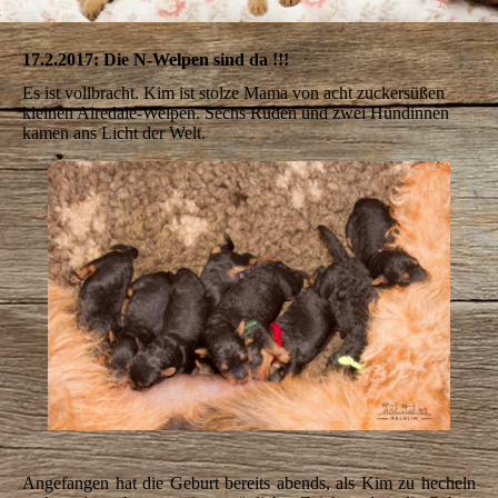
17.2.2017: Die N-Welpen sind da !!!
Es ist vollbracht. Kim ist stolze Mama von acht zuckersüßen
kleinen Airedale-Welpen. Sechs Rüden und zwei Hündinnen
kamen ans Licht der Welt.
Angefangen hat die Geburt bereits abends, als Kim zu hecheln