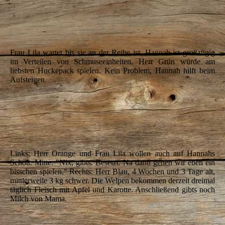
IMG_5735
IMG_5745
IMG_5747
Frau Lila wartet bis sie an der Reihe ist. Hannah ist großzügig
im Verteilen von Schmuseeinheiten.
Herr Grün würde am
liebsten Huckepack spielen.
Kein Problem, Hannah hilft beim
Aufsteigen.
IMG_5753
IMG_5756
IMG_5765
Links: Herr Orange und Frau Lila wollen auch auf Hannahs
Schoß. Mitte:
"Nix, gibts. Besetzt. Na dann gehen wir eben ein
bisschen spielen." Rechts:
Herr Blau, 4 Wochen und 3 Tage alt,
mittlerweile 3 kg schwer. Die Welpen bekommen derzeit dreimal
täglich Fleisch mit Apfel und Karotte. Anschließend gibts noch
Milch von Mama.
IMG_5769