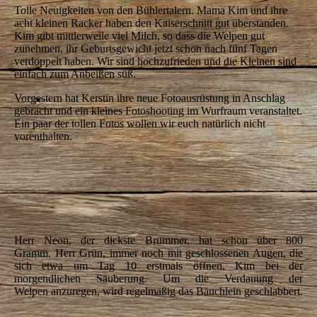
Tolle Neuigkeiten von den Bühlertalern. Mama Kim und ihre
acht kleinen Racker haben den Kaiserschnitt gut überstanden.
Kim gibt mittlerweile viel Milch, so dass die Welpen gut
zunehmen, ihr Geburtsgewicht jetzt schon nach fünf Tagen
verdoppelt haben. Wir sind hochzufrieden und die Kleinen sind
einfach zum Anbeißen süß.
Vorgestern hat Kerstin ihre neue Fotoausrüstung in Anschlag
gebracht und ein kleines Fotoshooting im Wurfraum veranstaltet.
Ein paar der tollen Fotos wollen wir euch natürlich nicht
vorenthalten.
IMG_5514
IMG_5525
IMG_5540
Herr Neon, der dickste Brummer, hat schon über 800
Gramm.
Herr Grün, immer noch mit geschlossenen Augen, die
sich etwa um Tag 10 erstmals öffnen.
Kim bei der
morgendlichen Säuberung. Um die Verdauung der
Welpen
anzuregen, wird regelmäßig das Bäuchlein geschlabbert.