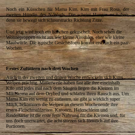
IMG_5576
Noch ein Küsschen für Mama Kim.
Kim mit Frau Rosa, der
zweiten Hündin des N-Wurfs.
Die scheint Hunger zu haben,
denn sie bewegt sich schnurstracks Richtung Zitze.
Und jetzt wird noch ein bisschen gekuschelt. Noch sehen die
Wonneproppen nicht aus wie kleine Airedales, eher wie kleine
Maulwürfe. Die typische Gesichtsform kommt erst nach ein paar
Wochen.
Erstes Zufüttern nach drei Wochen
Auch in der zweiten und dritten Woche entwickeln sich Kims
Welpen prächtig. Mittlerweile haben fast alle ihre eineinhalb
Kilo und jedes mal nach dem Säugen liegen die Kleinen im
Milchkoma auf dem Drybed und schlafen ihren Rausch aus. Um
Mama Kim ein wenig zu entlasten, sie gibt ja wirklich super
Milch, bekommen die Welpen an diesem Wochenende ihre
ersten Fleischmahlzeiten. Karotten, Haferschleim und
Rindertartar ist die erste feste Nahrung für die Kleinen und, für
uns doch unerwartet, die acht stürzen sich förmlich auf ihre
Portionen.