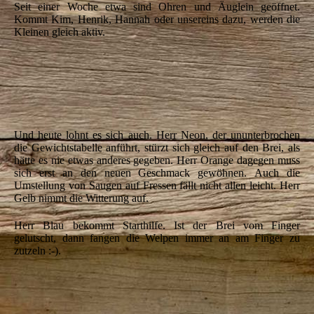
Seit einer Woche etwa sind Ohren und Äuglein geöffnet.
Kommt Kim, Henrik,
Hannah oder unsereins dazu, werden die
Kleinen gleich aktiv.
IMG_5600
IMG_5601
IMG_5603
Und heute lohnt es sich auch. Herr Neon, der ununterbrochen
die Gewichtstabelle anführt, stürzt sich gleich auf den Brei, als
hätte es nie etwas anderes gegeben.
Herr Orange dagegen muss
sich erst an den neuen Geschmack gewöhnen.
Auch die
Umstellung von Saugen auf Fressen fällt nicht allen leicht.
Herr
Gelb nimmt die Witterung auf.
Herr Blau bekommt Starthilfe. Ist der Brei vom Finger
gelutscht, dann fangen die Welpen immer an am Finger zu
zutzeln :-).
IMG_5606
IMG_5607