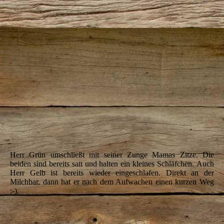
IMG_5473
Herr Grün umschließt mit seiner Zunge Mamas Zitze.
Die
beiden sind bereits satt und halten ein kleines Schläfchen.
Auch
Herr Gelb ist bereits wieder eingeschlafen. Direkt an der
Milchbar,
dann hat er nach dem Aufwachen einen kurzen Weg
:-).