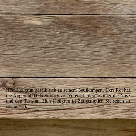
IMG_5478
Herr Hellgrün gesellt sich zu seinem Saufkumpan.
Herr Rot hat
die Augen und Ohren noch zu. Vorerst läuft alles über die Nase
und den Tastsinn.
Herr Hellgrün ist Zungenroller.
Sie sehen so
süß aus :-).