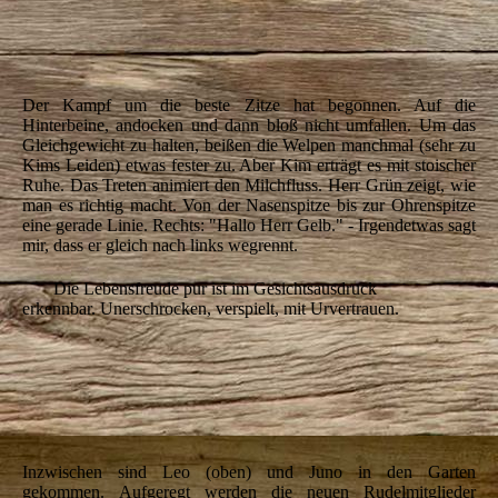
IMG_5770
IMG_5775
Der Kampf um die beste Zitze hat begonnen. Auf die
Hinterbeine, andocken und dann bloß nicht umfallen. Um das
Gleichgewicht zu halten, beißen die Welpen manchmal (sehr zu
Kims Leiden) etwas fester zu. Aber Kim erträgt es mit stoischer
Ruhe. D
as Treten animiert den Milchfluss. Herr Grün zeigt, wie
man es richtig macht.
Von der Nasenspitze bis zur Ohrenspitze
eine gerade Linie.
Rechts:
"Hallo Herr Gelb." - Irgendetwas sagt
mir, dass er gleich nach links wegrennt.
Die Lebensfreude pur ist im Gesichtsausdruck
erkennbar. Unerschrocken, verspielt, mit Urvertrauen.
IMG_5789
IMG_5793
IMG_5794
Inzwischen sind Leo (oben) und Juno in den Garten
gekommen. Aufgeregt werden die neuen Rudelmitglieder