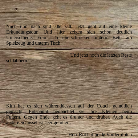
IMG_5618
IMG_5631
Nach und nach sind alle satt. Jetzt geht auf eine kleine
Erkundungstour.
Und hier zeigen sich schon deutlich
Unterschiede. Frau Lila unerschrocken
unterm Bett, am
Spielzeug und unterm Tisch.
Und jetzt noch die letzten Reste
schlabbern.
IMG_5635
IMG_5636
IMG_5638
Kim hat es sich währenddessen auf der Couch gemütlich
gemacht. Entspannt beobachtet sie ihre Kleinen beim
Futtern.
Gegen Ende geht es drunter und drüber.
Auch die
andere Schüssel ist leer gefuttert.
Herr Rot hat beide Vorderpfoten