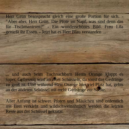
IMG_5609
Herr Grün beansprucht gleich eine große Portion für sich. -
"Aber aber, Herr Grün. Die Pfote im Napf, was sind denn das
für Tischmanieren?" -
Ein wunderschönes Bild. Frau Lila
genießt ihr Essen. -
Jetzt hat es Herr Blau verstanden ...
IMG_5611
IMG_5612
IMG_5616
... und auch beim Tischnachbarn Herrn Orange klappt es
super.
Gefressen wird an zwei Schüsseln, da sonst das Gedränge
zu groß ist.
Und während Herr Orange hier viel Platz hat,
gehts
an der anderen Schüssel mit mehr Gedränge zur Sache.
Aller Anfang ist schwer. Pfoten und Mäulchen sind ordentlich
mit Brei verklebt
und wildschweinähnlich werden die letzten
Reste aus der Schüssel gekratzt.
IMG_5616