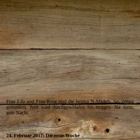
IMG_5493
IMG_5494
IMG_5498
IMG_5503
Frau Lila
und Frau Rosa sind die beiden N-Mädels.
So, genug
getrunken. Jetzt wird durchgeschlafen bis morgen. Na dann,
gute Nacht.
24. Februar 2017: Die erste Woche