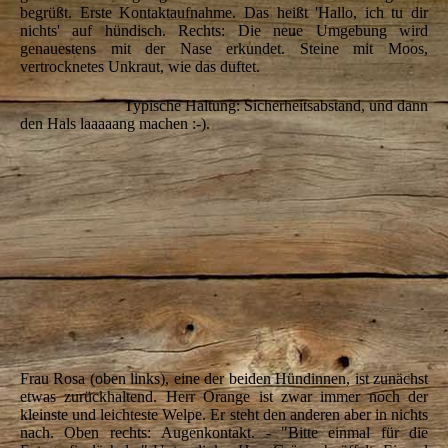
begrüßt.
Erste Kontaktaufnahme. Das heißt 'Hallo, ich tu dir
nichts' auf hündisch. Rechts:
Die neue Umgebung wird
genauestens mit der Nase erkundet.
Steine mit Moos,
vertrocknetes Unkraut, wie das duftet.
Typische Haltung: Sicherheitsabstand, und dann
den Hals laaaaang machen :-).
IMG_5796
IMG_5811
IMG_5817
IMG_5819
IMG_5824
IMG_5850
Frau Rosa (oben links), eine der beiden Hündinnen, ist zunächst
etwas zurückhaltend.
Herr Orange ist zwar immer noch der
kleinste und leichteste Welpe.
Er steht den anderen aber in nichts
nach. Oben rechts:
Augenkontakt. - "Bitte einmal für die