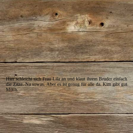
IMG_5488
Hier schleicht sich Frau Lila an
und klaut ihrem Bruder einfach
die Zitze. Na sowas.
Aber es ist genug für alle da. Kim gibt gut
Milch.