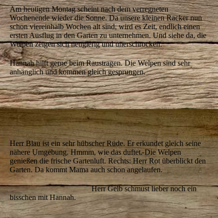
Am heutigen Montag scheint nach dem verregneten
Wochenende wieder die Sonne. Da unsere kleinen Racker nun
schon viereinhalb Wochen alt sind, wird es Zeit, endlich einen
ersten Ausflug in den Garten zu unternehmen. Und siehe da, die
Welpen zeigen sich neugierig und unerschrocken.
Hannah hilft gerne beim Raustragen. Die Welpen sind sehr
anhänglich und kommen gleich gesprungen.
IMG_5730
IMG_5741
IMG_5742
Herr Blau ist ein sehr hübscher Rüde. Er erkundet gleich seine
nähere Umgebung.
Hmmm, wie das duftet. Die Welpen
genießen die frische Gartenluft. Rechts:
Herr Rot überblickt den
Garten. Da kommt Mama auch schon angelaufen.
Herr Gelb schmust lieber noch ein
bisschen mit Hannah.