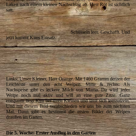
Laken nach einem kleinen Nachschlag ab.
Herr Rot ist sichtlich
satt.
Schüsseln leer. Geschafft. Und
jetzt kommt Kims Einsatz.
IMG_5656
IMG_5662
IMG_5664
Links: Unser Kleiner, Herr Orange. Mit 1460 Gramm derzeit der
Leichteste unter den acht Welpen. Mitte & rechts: Als
Nachspeise gibt es leckere Milch von Mama. Da wird jeder
Welpe noch mal aktiv und will an eine gute Zitze. Ganz
entspannt liegt Kim bei ihren Kleinen und lässt sich leerzutzeln.
Und mit diesem Bild verabschieden wir uns bis zum nächsten
Mal. Dann gibt es bestimmt die ersten Bilder der Welpen
draußen im Garten.
Die 5. Woche: Erster Ausflug in den Garten