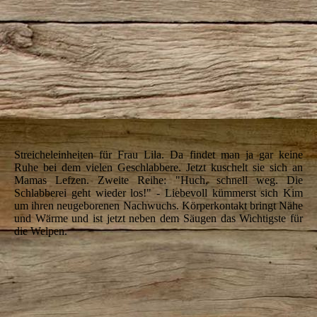
IMG_5544
IMG_5546
IMG_5552
IMG_5554
IMG_5559
IMG_5564
Streicheleinheiten für Frau Lila.
Da findet man ja gar keine
Ruhe bei dem vielen Geschlabbere.
Jetzt kuschelt sie sich an
Mamas Lefzen. Zweite Reihe:
"Huch, schnell weg. Die
Schlabberei geht wieder los!" -
Liebevoll kümmerst sich Kim
um ihren neugeborenen Nachwuchs.
Körperkontakt bringt Nähe
und Wärme und ist jetzt neben
dem Säugen das Wichtigste für
die Welpen.
IMG_5568
IMG_5573