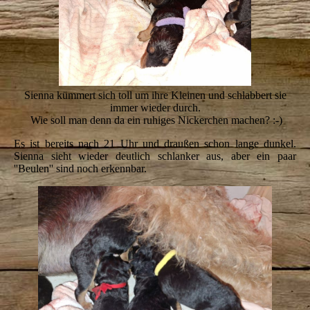
Sienna kümmert sich toll um ihre Kleinen und schlabbert sie
immer wieder durch.
Wie soll man denn da ein ruhiges Nickerchen machen? :-)
Es ist bereits nach 21 Uhr und draußen schon lange dunkel.
Sienna sieht wieder deutlich schlanker aus, aber ein paar
''Beulen'' sind noch erkennbar.