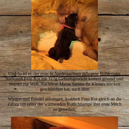
Und da ist er, der erste in Niedersachsen geborene Bühlertaler,
tradionell Frau Rot mit 312g Geburtsgewicht kommt gesund und
munter zur Welt. Nachdem Mama Sienna ihr Kleines trocken
geschlabbert hat, nach dem
Wiegen und Bändel anbringen, krabbelt Frau Rot gleich an die
Zitzen um unter der wärmenden Rotlichtlampe ihre erste Milch
zu genießen.