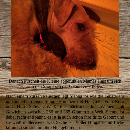
Danach kuschelt die Kleine abgefüllt an Mamas Hals um sich
von den Strapazen der Geburt zu erholen.
Nach einem kurzen Päuschen legt Sienna los wie die Feuerwehr
und innerhalb einer Stunde kommen mit Hr. Gelb, Frau Rosa
und Herr Schwarz-Weiß die nächsten drei Welpen mit
Gewichten zwischen 266 und 365 Gramm zur Welt. Sienna ist
dabei recht entspannt, es ist ja auch schon ihre dritte Geburt und
sie weiß mittlerweile, was Sache ist. Voller Hingabe und Liebe
kümmert sie sich um ihre Neugeborenen.