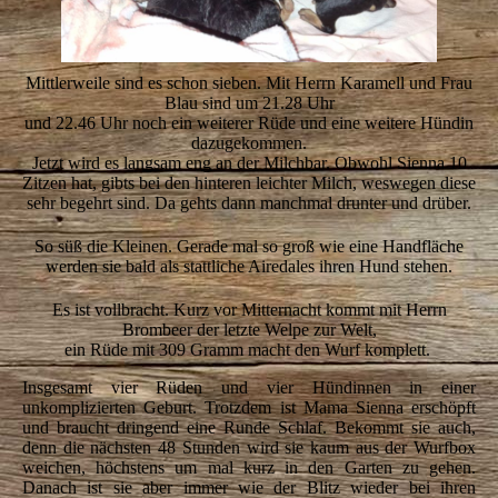
Mittlerweile sind es schon sieben. Mit Herrn Karamell und Frau
Blau sind um 21.28 Uhr
und 22.46 Uhr noch ein weiterer Rüde und eine weitere Hündin
dazugekommen.
Jetzt wird es langsam eng an der Milchbar. Obwohl Sienna 10
Zitzen hat, gibts bei den hinteren leichter Milch, weswegen diese
sehr begehrt sind. Da gehts dann manchmal drunter und drüber.
So süß die Kleinen. Gerade mal so groß wie eine Handfläche
werden sie bald als stattliche Airedales ihren Hund stehen.
Es ist vollbracht. Kurz vor Mitternacht kommt mit Herrn
Brombeer der letzte Welpe zur Welt,
ein Rüde mit 309 Gramm macht den Wurf komplett.
Insgesamt vier Rüden und vier Hündinnen in einer
unkomplizierten Geburt. Trotzdem ist Mama Sienna erschöpft
und braucht dringend eine Runde Schlaf. Bekommt sie auch,
denn die nächsten 48 Stunden wird sie kaum aus der Wurfbox
weichen, höchstens um mal kurz in den Garten zu gehen.
Danach ist sie aber immer wie der Blitz wieder bei ihren