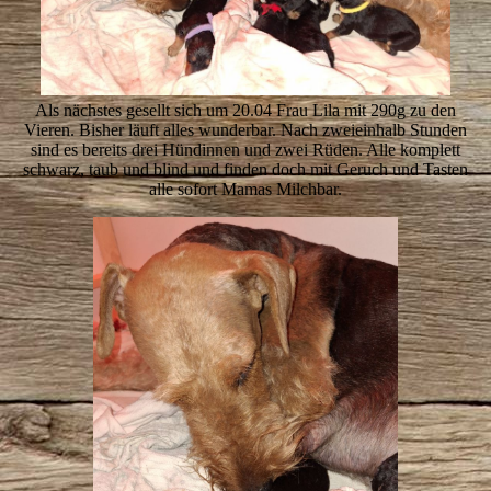
Als nächstes gesellt sich um 20.04 Frau Lila mit 290g zu den
Vieren. Bisher läuft alles wunderbar. Nach zweieinhalb Stunden
sind es bereits drei Hündinnen und zwei Rüden. Alle komplett
schwarz, taub und blind und finden doch mit Geruch und Tasten
alle sofort Mamas Milchbar.