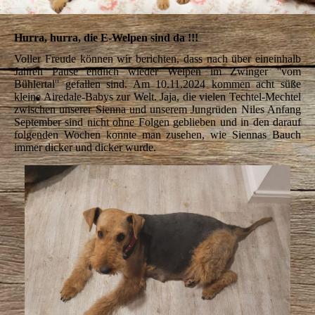
Hurra, hurra, die E-Welpen sind da !!!
Voller Freude können wir berichten, dass nach über eineinhalb
Jahren Pause endlich wieder Welpen im Zwinger ''vom
Bühlertal'' gefallen sind. Am 10.11.2024 kommen acht süße
kleine Airedale-Babys zur Welt. Jaja, die vielen Techtel-Mechtel
zwischen unserer Sienna und unserem Jungrüden Niles Anfang
September sind nicht ohne Folgen geblieben und in den darauf
folgenden Wochen konnte man zusehen, wie Siennas Bauch
immer dicker und dicker wurde.