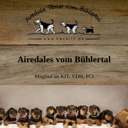
Airedales vom Bühlertal
Mitglied im KfT, VDH, FCI